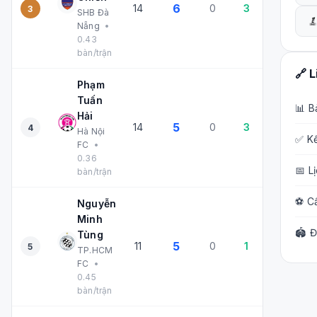
6
14
0
3
3
SHB Đà
Nẵng
•
0.43
bàn/trận
🔗 
Phạm
Tuấn
📊 B
Hải
5
14
0
3
4
Hà Nội
✅ Kế
FC
•
0.36
📅 L
bàn/trận
⚽ Cầ
Nguyễn
Minh
🏟️ 
Tùng
5
11
0
1
5
TP.HCM
FC
•
0.45
bàn/trận