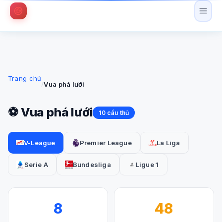
Trang chủ
/
Vua phá lưới
⚽ Vua phá lưới
10 cầu thủ
V-League
Premier League
La Liga
Serie A
Bundesliga
Ligue 1
8
48