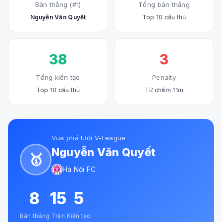
Bàn thắng (#1)
Tổng bàn thắng
Nguyễn Văn Quyết
Top 10 cầu thủ
38
3
Tổng kiến tạo
Penalty
Top 10 cầu thủ
Từ chấm 11m
Vua phá lưới V-League
Nguyễn Văn Quyết
🥇
Hà Nội FC
8
15
5
Bàn thắng
Trận
Kiến tạo