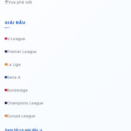
Vua phá lưới
GIẢI ĐẤU
V-League
Premier League
La Liga
Serie A
Bundesliga
Champions League
Europa League
Xem tất cả giải đấu →