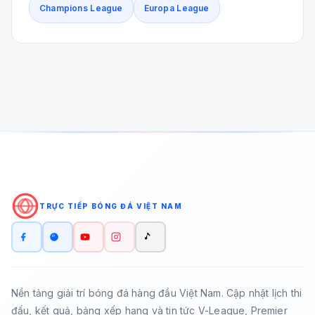
Champions League
Europa League
TRỰC TIẾP BÓNG ĐÁ VIỆT NAM
Nền tảng giải trí bóng đá hàng đầu Việt Nam. Cập nhật lịch thi
đấu, kết quả, bảng xếp hạng và tin tức V-League, Premier