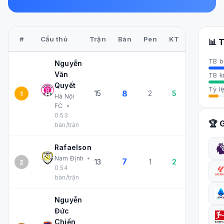
#
Cầu thủ
Trận
Bàn
Pen
KT
📊 
TB b
Nguyễn
Văn
TB k
Quyết
Tỷ l
8
15
2
5
1
Hà Nội
FC
•
0.53
🏆 
bàn/trận
Rafaelson
Nam Định
•
7
13
1
2
2
0.54
bàn/trận
Nguyễn
Đức
Chiến