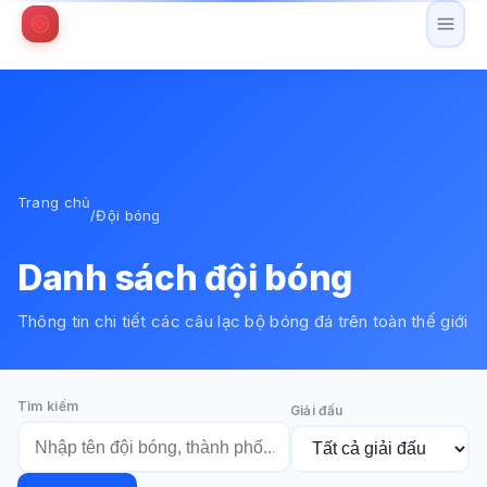
Trang chủ
/
Đội bóng
Danh sách đội bóng
Thông tin chi tiết các câu lạc bộ bóng đá trên toàn thế giới
Tìm kiếm
Giải đấu