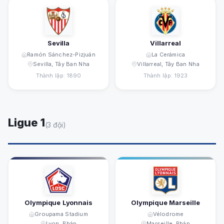
Sevilla
Villarreal
Ramón Sánchez-Pizjuán
La Cerámica
Sevilla, Tây Ban Nha
Villarreal, Tây Ban Nha
Thành lập: 1890
Thành lập: 1923
Ligue 1
(3 đội)
Olympique Lyonnais
Olympique Marseille
Groupama Stadium
Vélodrome
Lyon, Pháp
Marseille, Pháp