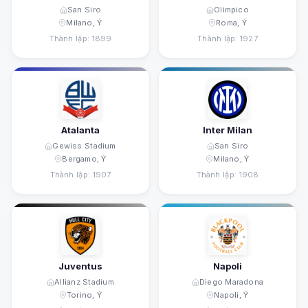
San Siro
Olimpico
Milano, Ý
Roma, Ý
Thành lập: 1899
Thành lập: 1927
Atalanta
Inter Milan
Gewiss Stadium
San Siro
Bergamo, Ý
Milano, Ý
Thành lập: 1907
Thành lập: 1908
Juventus
Napoli
Allianz Stadium
Diego Maradona
Torino, Ý
Napoli, Ý