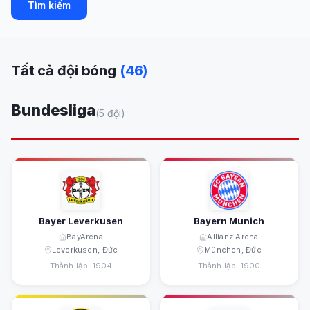
Tìm kiếm
Tất cả đội bóng
(46)
Bundesliga
(5 đội)
Bayer Leverkusen
Bayern Munich
BayArena
Allianz Arena
Leverkusen, Đức
München, Đức
Thành lập: 1904
Thành lập: 1900