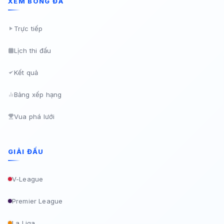
XEM BÓNG ĐÁ
Trực tiếp
Lịch thi đấu
Kết quả
Bảng xếp hạng
Vua phá lưới
GIẢI ĐẤU
V-League
Premier League
La Liga