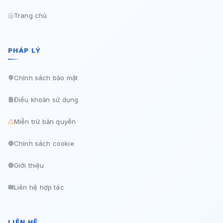
Trang chủ
PHÁP LÝ
Chính sách bảo mật
Điều khoản sử dụng
Miễn trừ bản quyền
Chính sách cookie
Giới thiệu
Liên hệ hợp tác
LIÊN HỆ