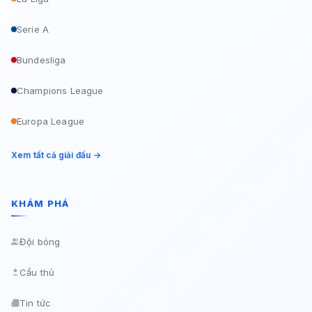
Serie A
Bundesliga
Champions League
Europa League
Xem tất cả giải đấu →
KHÁM PHÁ
Đội bóng
Cầu thủ
Tin tức