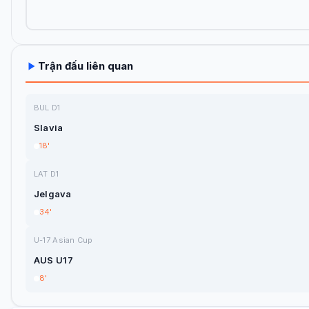
Trận đấu liên quan
BUL D1
Slavia
18'
LAT D1
Jelgava
34'
U-17 Asian Cup
AUS U17
8'