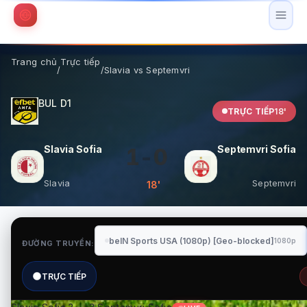
Trang chủ
Trực tiếp
/
/
Slavia vs Septemvri
BUL D1
TRỰC TIẾP
18'
Slavia Sofia vs Septemvri Sofia
Slavia Sofia
Septemvri Sofia
1
-
0
Slavia
Septemvri
18'
beIN Sports USA (1080p) [Geo-blocked]
1080p
ĐƯỜNG TRUYỀN:
TRỰC TIẾP