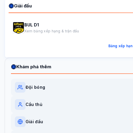
Giải đấu
BUL D1
Xem bảng xếp hạng & trận đấu
Bảng xếp hạn
Khám phá thêm
Đội bóng
Cầu thủ
Giải đấu