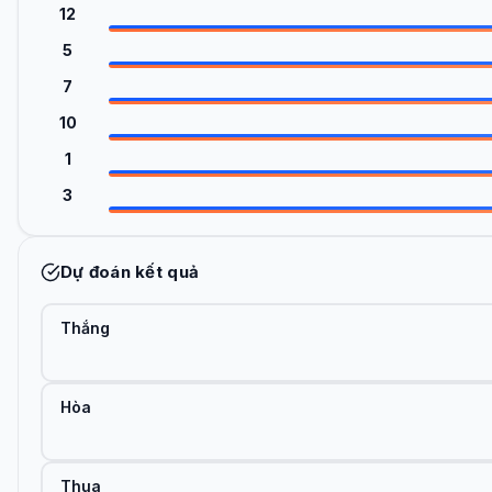
12
5
7
10
1
3
Dự đoán kết quả
Thắng
Hòa
Thua