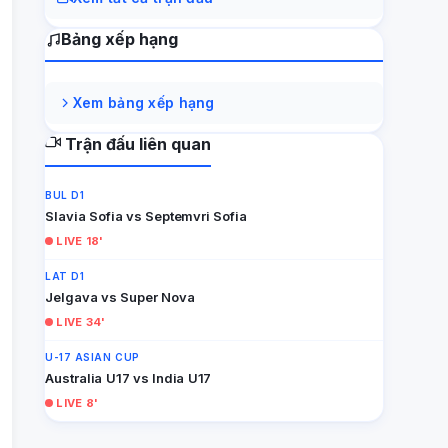
Bảng xếp hạng
Xem bảng xếp hạng
Trận đấu liên quan
BUL D1
Slavia Sofia vs Septemvri Sofia
LIVE 18'
LAT D1
Jelgava vs Super Nova
LIVE 34'
U-17 ASIAN CUP
Australia U17 vs India U17
LIVE 8'