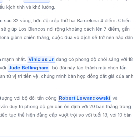
u kịch tính và khó lường.
m sau 32 vòng, hơn đội xếp thứ hai Barcelona 4 điểm. Chiến
y sẽ giúp Los Blancos nới rộng khoảng cách lên 7 điểm, gần
elona giành chiến thắng, cuộc đua vô địch sẽ trở nên hấp dẫn
nh mạnh nhất.
Vinicius Jr
đang có phong độ chói sáng với 18
 với
Jude Bellingham
, bộ đôi này tạo thành mũi nhọn tấn
àn từ vị trí tiền vệ, chứng minh bản hợp đồng đắt giá của anh
tượng với bộ đôi tấn công
Robert Lewandowski
và
ẫn duy trì phong độ ghi bàn ổn định với 20 bàn thắng trong
iếp tục thể hiện đẳng cấp vượt trội so với tuổi 18, với 10 bàn