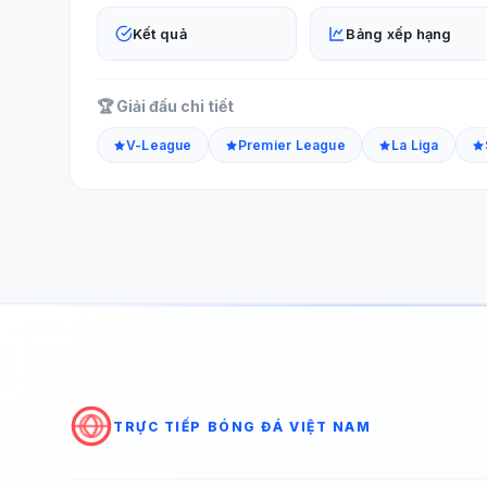
Kết quả
Bảng xếp hạng
🏆 Giải đấu chi tiết
V-League
Premier League
La Liga
TRỰC TIẾP BÓNG ĐÁ VIỆT NAM