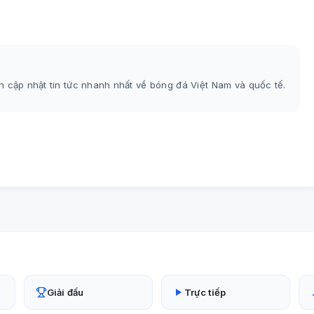
 cập nhật tin tức nhanh nhất về bóng đá Việt Nam và quốc tế.
Giải đấu
Trực tiếp