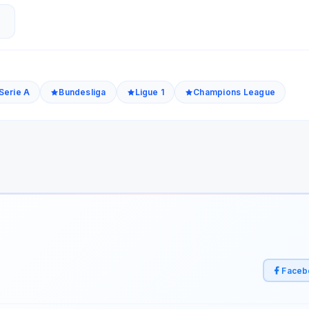
Serie A
Bundesliga
Ligue 1
Champions League
Faceb