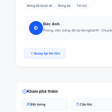
Bóng đá Quốc tế
Bóng đá
Tin tức
Đức Anh
Đ
Phóng viên bóng đá tại BongDaVIP. Chuyên
Quay lại tin tức
Khám phá thêm
Đội bóng
Cầu thủ