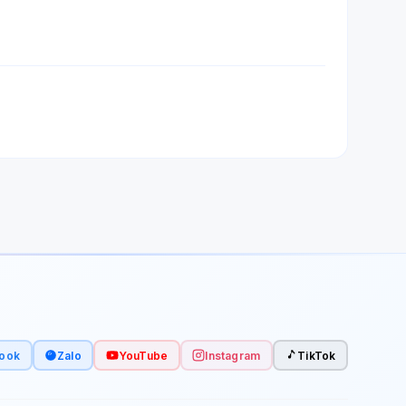
ook
Zalo
YouTube
Instagram
TikTok