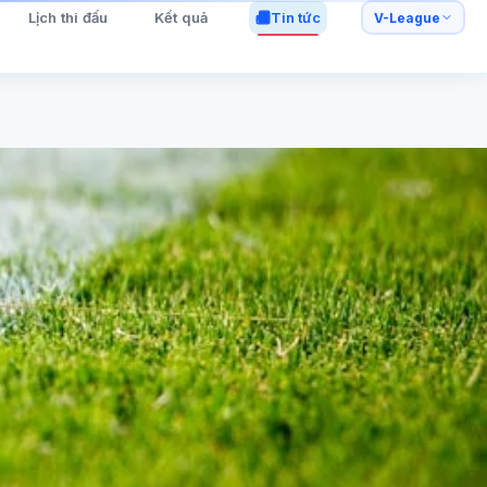
Lịch thi đấu
Kết quả
Tin tức
V-League