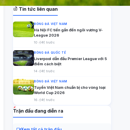
Tin tức liên quan
BÓNG ĐÁ VIỆT NAM
Hà Nội FC tiến gần đến ngôi vương V-
League 2026
10 小时 trước
BÓNG ĐÁ QUỐC TẾ
Liverpool dẫn đầu Premier League với 5
điểm cách biệt
14 小时 trước
BÓNG ĐÁ VIỆT NAM
Tuyển Việt Nam chuẩn bị cho vòng loại
World Cup 2026
16 小时 trước
Trận đấu đang diễn ra
Xem tất cả trận đấu