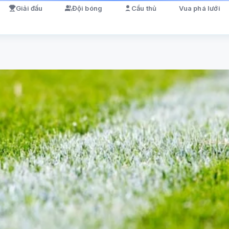
Giải đấu
Đội bóng
Cầu thủ
Vua phá lưới