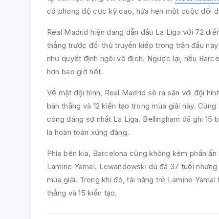
có phong độ cực kỳ cao, hứa hẹn một cuộc đối đầ
Real Madrid hiện đang dẫn đầu La Liga với 72 điể
thắng trước đối thủ truyền kiếp trong trận đấu nà
như quyết định ngôi vô địch. Ngược lại, nếu Barc
hơn bao giờ hết.
Về mặt đội hình, Real Madrid sẽ ra sân với đội hì
bàn thắng và 12 kiến tạo trong mùa giải này. Cùng
công đáng sợ nhất La Liga. Bellingham đã ghi 15 b
là hoàn toàn xứng đáng.
Phía bên kia, Barcelona cũng không kém phần ấn 
Lamine Yamal. Lewandowski dù đã 37 tuổi nhưng v
mùa giải. Trong khi đó, tài năng trẻ Lamine Yamal t
thắng và 15 kiến tạo.