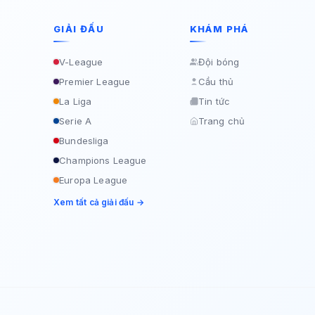
GIẢI ĐẤU
KHÁM PHÁ
V-League
Đội bóng
Premier League
Cầu thủ
La Liga
Tin tức
Serie A
Trang chủ
Bundesliga
Champions League
Europa League
Xem tất cả giải đấu →