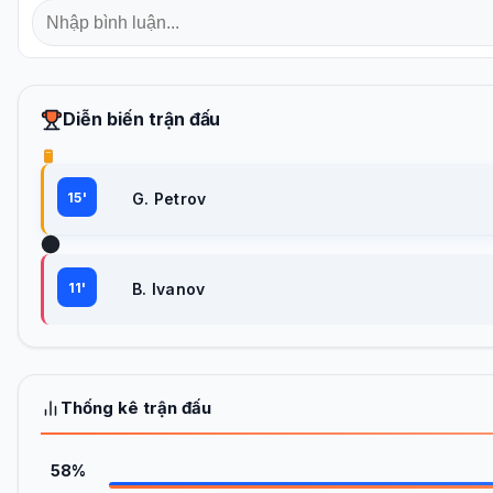
Diễn biến trận đấu
15'
G. Petrov
11'
B. Ivanov
Thống kê trận đấu
58%