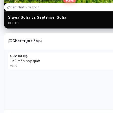
Slavia Sofia
? — ?
Septemvri Sofia
LIVE
Cập nhật:
vừa xong
Slavia Sofia vs Septemvri Sofia
BUL D1
Chat trực tiếp
(5)
CĐV Hà Nội
Thủ môn hay quá!
03:32