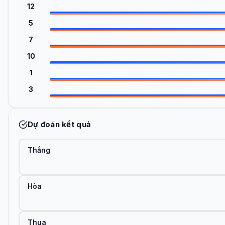
12
5
7
10
1
3
Dự đoán kết quả
Thắng
Hòa
Thua