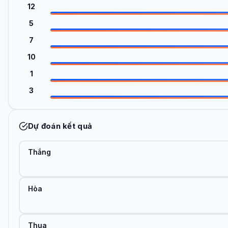
12
5
7
10
1
3
Dự đoán kết quả
Thắng
Hòa
Thua