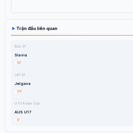
Trận đấu liên quan
BUL D1
Slavia
18'
LAT D1
Jelgava
34'
U-17 Asian Cup
AUS U17
8'