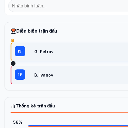
Diễn biến trận đấu
15'
G. Petrov
11'
B. Ivanov
Thống kê trận đấu
58%