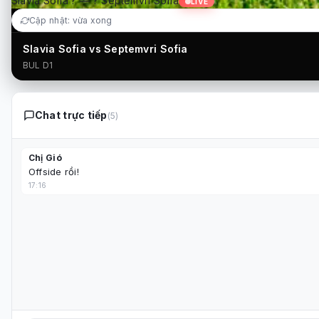
Slavia Sofia
? — ?
Septemvri Sofia
LIVE
Cập nhật:
vừa xong
Slavia Sofia vs Septemvri Sofia
BUL D1
Chat trực tiếp
(5)
Chị Gió
Offside rồi!
17:16