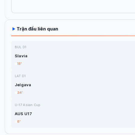
Trận đấu liên quan
BUL D1
Slavia
18'
LAT D1
Jelgava
34'
U-17 Asian Cup
AUS U17
8'