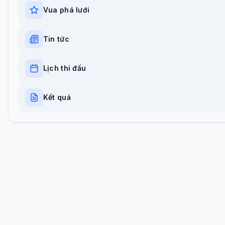
Vua phá lưới
Tin tức
Lịch thi đấu
Kết quả