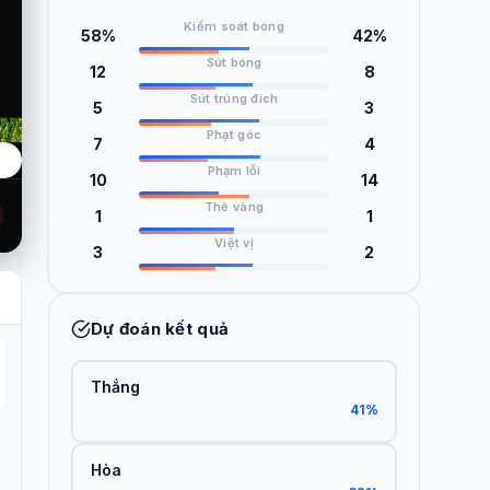
Kiểm soát bóng
58%
42%
Sút bóng
12
8
Sút trúng đích
5
3
Phạt góc
7
4
Phạm lỗi
10
14
Thẻ vàng
1
1
Việt vị
3
2
Dự đoán kết quả
Thắng
60%
Hòa