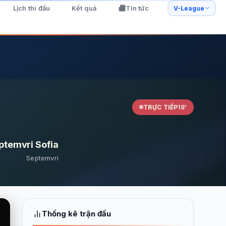
Lịch thi đấu
Kết quả
Tin tức
V-League
TRỰC TIẾP
18'
ptemvri Sofia
Septemvri
Thống kê trận đấu