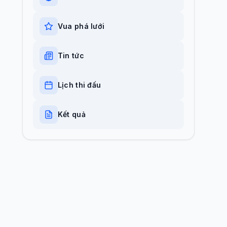
Vua phá lưới
Tin tức
Lịch thi đấu
Kết quả