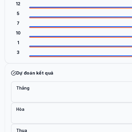
12
5
7
10
1
3
Dự đoán kết quả
Thắng
Hòa
Thua