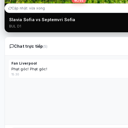
Slavia Sofia
? — ?
Septemvri Sofia
LIVE
Cập nhật:
vừa xong
Slavia Sofia vs Septemvri Sofia
BUL D1
Chat trực tiếp
(5)
Fan Liverpool
Phạt góc! Phạt góc!
15:30