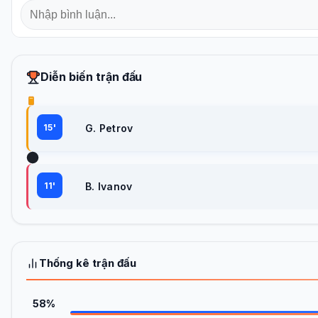
Diễn biến trận đấu
15'
G. Petrov
11'
B. Ivanov
Thống kê trận đấu
58%