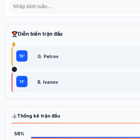
Diễn biến trận đấu
15'
G. Petrov
11'
B. Ivanov
Thống kê trận đấu
58%