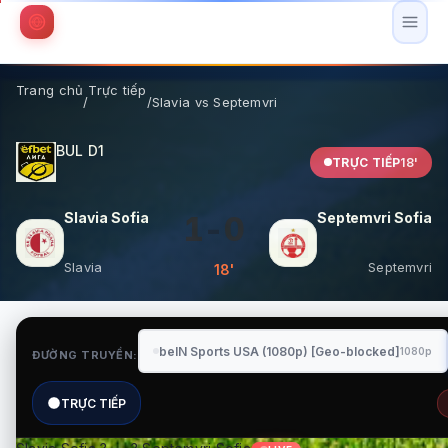
Trang chủ
Trực tiếp
/
/
Slavia vs Septemvri
BUL D1
TRỰC TIẾP
18'
Slavia Sofia vs Septemvri Sofia
Slavia Sofia
Septemvri Sofia
1
-
0
Slavia
Septemvri
18'
beIN Sports USA (1080p) [Geo-blocked]
1080p
ĐƯỜNG TRUYỀN:
TRỰC TIẾP