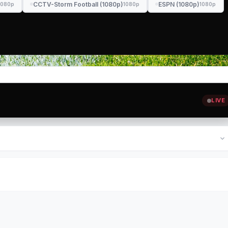
CCTV-Storm Football (1080p)
ESPN (1080p)
1080p
1080p
1080p
LIVE