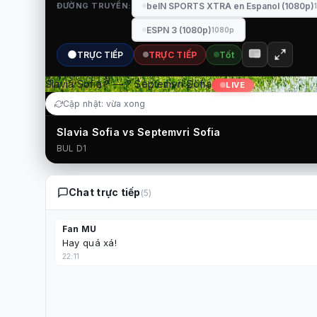
ĐƯỜNG TRUYỀN:
beIN SPORTS XTRA en Espanol (1080p)
ESPN 3 (1080p)
1080p
TRỰC TIẾP
TRỰC TIẾP
Tốt
Slavia Sofia
? — ?
Septemvri Sofia
LIVE
Cập nhật:
vừa xong
Slavia Sofia vs Septemvri Sofia
BUL D1
Chat trực tiếp
(5)
Fan MU
Hay quá xá!
22:11