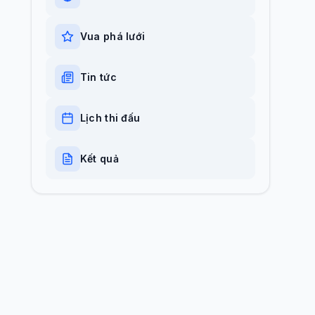
Vua phá lưới
Tin tức
Lịch thi đấu
Kết quả