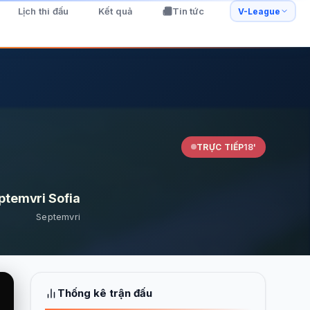
Lịch thi đấu
Kết quả
Tin tức
V-League
TRỰC TIẾP
18'
ptemvri Sofia
Septemvri
Thống kê trận đấu