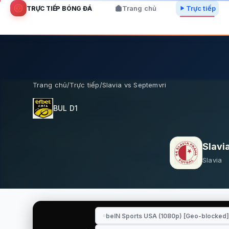
Trang chủ
Trực tiếp
TRỰC TIẾP BÓNG ĐÁ
Trang chủ
/
Trực tiếp
/
Slavia vs Septemvri
BUL D1
Slavia Sofia vs Septemvri So
Slavi
Slavia
beIN Sports USA (1080p) [Geo-blocked