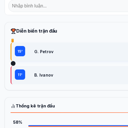
Diễn biến trận đấu
15'
G. Petrov
11'
B. Ivanov
Thống kê trận đấu
58%