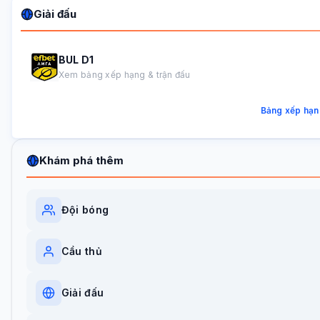
Giải đấu
BUL D1
Xem bảng xếp hạng & trận đấu
Bảng xếp hạn
Khám phá thêm
Đội bóng
Cầu thủ
Giải đấu