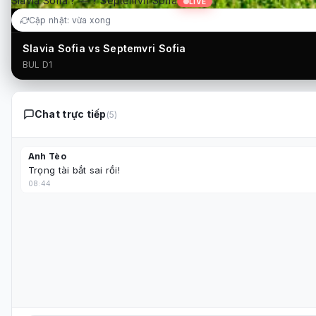
Slavia Sofia
? — ?
Septemvri Sofia
LIVE
Cập nhật:
vừa xong
Slavia Sofia vs Septemvri Sofia
BUL D1
Chat trực tiếp
(5)
Anh Tèo
Trọng tài bắt sai rồi!
08:44