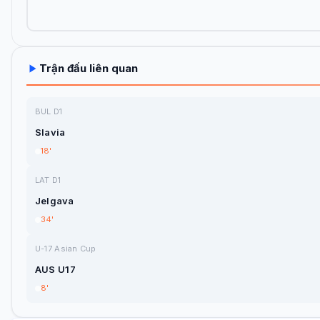
Trận đấu liên quan
BUL D1
Slavia
18'
LAT D1
Jelgava
34'
U-17 Asian Cup
AUS U17
8'