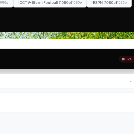
CCTV-Storm Football (1080p)
ESPN (1080p)
1080p
1080p
1080p
LIVE