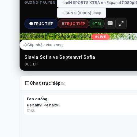
ĐƯỜNG TRUYỀN:
beIN SPORTS XTRA en Espanol (1080p)
ESPN 3 (1080p)
1080p
TRỰC TIẾP
TRỰC TIẾP
Tốt
Slavia Sofia
? — ?
Septemvri Sofia
LIVE
Cập nhật:
vừa xong
Slavia Sofia vs Septemvri Sofia
BUL D1
Chat trực tiếp
(5)
Fan cuồng
Penalty! Penalty!
17:55