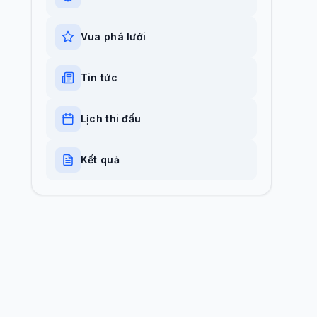
Vua phá lưới
Tin tức
Lịch thi đấu
Kết quả