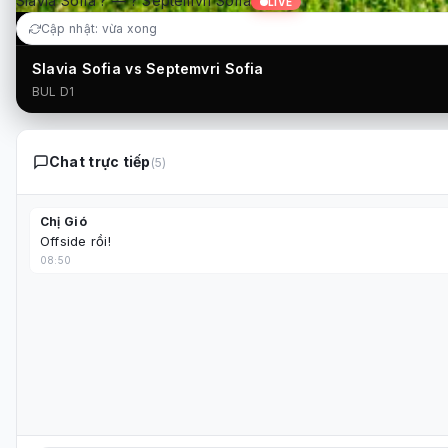
Slavia Sofia
? — ?
Septemvri Sofia
LIVE
Cập nhật:
vừa xong
Slavia Sofia vs Septemvri Sofia
BUL D1
Chat trực tiếp
(5)
Chị Gió
Offside rồi!
08:50