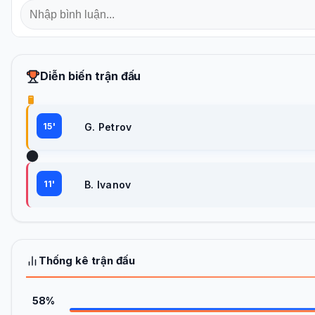
Diễn biến trận đấu
15'
G. Petrov
11'
B. Ivanov
Thống kê trận đấu
58%