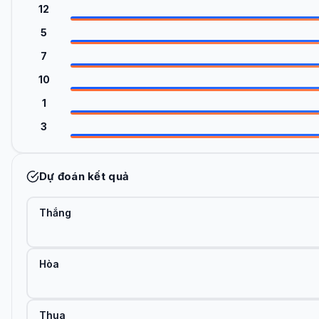
12
5
7
10
1
3
Dự đoán kết quả
Thắng
Hòa
Thua