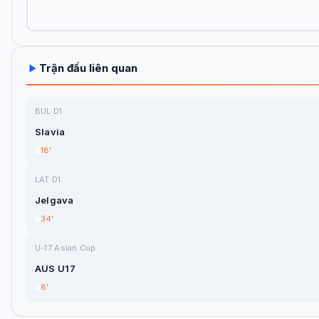
Trận đấu liên quan
BUL D1
Slavia
18'
LAT D1
Jelgava
34'
U-17 Asian Cup
AUS U17
8'