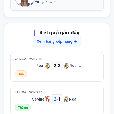
20
trận
6
bàn
5
KT
11
Kết quả gần đây
Xem bảng xếp hạng →
LA LIGA · VÒNG 18
2
2
Real
Real Madrid
-
Hòa
LA LIGA · VÒNG 17
3
1
Sevilla
Real
-
Thắng