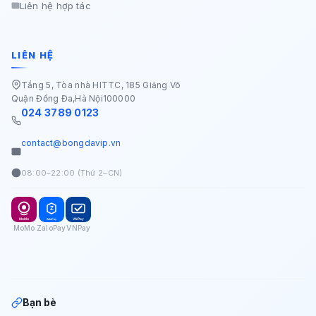
Liên hệ hợp tác
LIÊN HỆ
Tầng 5, Tòa nhà HITTC, 185 Giảng Võ
Quận Đống Đa
,
Hà Nội
100000
024 3789 0123
contact@bongdavip.vn
08:00–22:00 (Thứ 2–CN)
MoMo
ZaloPay
VNPay
Bạn bè