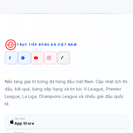
TRỰC TIẾP BÓNG ĐÁ VIỆT NAM
Nền tảng giải trí bóng đá hàng đầu Việt Nam. Cập nhật lịch thi
đấu, kết quả, bảng xếp hạng và tin tức V-League, Premier
League, La Liga, Champions League và nhiều giải đấu quốc
tế.
Tải trên
App Store
Tải trên