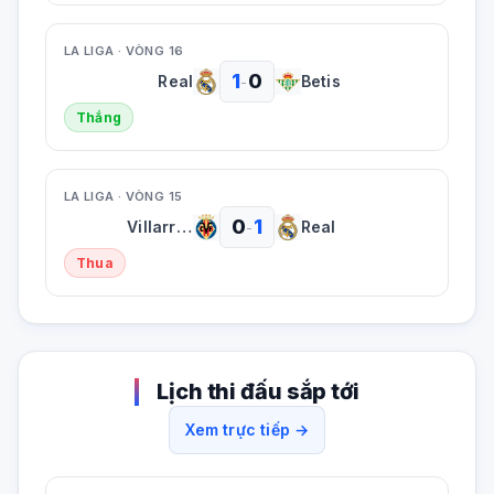
LA LIGA · VÒNG 16
1
0
Real
Betis
-
Thắng
LA LIGA · VÒNG 15
0
1
Villarreal
Real
-
Thua
Lịch thi đấu sắp tới
Xem trực tiếp →