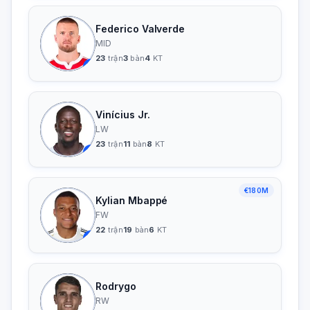
Federico Valverde
MID
23
trận
3
bàn
4
KT
8
Vinícius Jr.
LW
23
trận
11
bàn
8
KT
7
€180M
Kylian Mbappé
FW
22
trận
19
bàn
6
KT
9
Rodrygo
RW