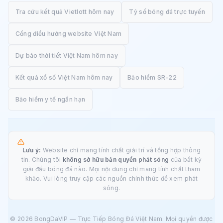
Tra cứu kết quả Vietlott hôm nay
Tỷ số bóng đá trực tuyến
Cổng điều hướng website Việt Nam
Dự báo thời tiết Việt Nam hôm nay
Kết quả xổ số Việt Nam hôm nay
Bảo hiểm SR-22
Bảo hiểm y tế ngắn hạn
Lưu ý:
Website chỉ mang tính chất giải trí và tổng hợp thông
tin. Chúng tôi
không sở hữu bản quyền phát sóng
của bất kỳ
giải đấu bóng đá nào. Mọi nội dung chỉ mang tính chất tham
khảo. Vui lòng truy cập các nguồn chính thức để xem phát
sóng.
© 2026 BongDaVIP — Trực Tiếp Bóng Đá Việt Nam. Mọi quyền được