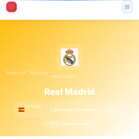
Trang chủ
Đội bóng
Real Madrid
Real Madrid
La Liga
Santiago Bernabéu
1902
HLV Carlo Ancelotti