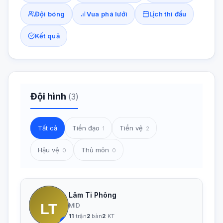
Đội bóng
Vua phá lưới
Lịch thi đấu
Kết quả
Đội hình
(3)
Tất cả
Tiền đạo
Tiền vệ
1
2
Hậu vệ
Thủ môn
0
0
Lâm Ti Phông
LT
MID
11
trận
2
bàn
2
KT
7