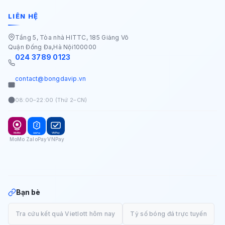
LIÊN HỆ
Tầng 5, Tòa nhà HITTC, 185 Giảng Võ
Quận Đống Đa
,
Hà Nội
100000
024 3789 0123
contact@bongdavip.vn
08:00–22:00 (Thứ 2–CN)
MoMo
ZaloPay
VNPay
Bạn bè
Tra cứu kết quả Vietlott hôm nay
Tỷ số bóng đá trực tuyến