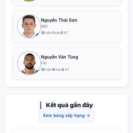
Nguyễn Thái Sơn
MID
12
trận
1
bàn
3
KT
23
Nguyễn Văn Tùng
FW
12
trận
4
bàn
2
KT
11
Kết quả gần đây
Xem bảng xếp hạng →