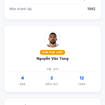
Năm thành lập
1962
VUA PHÁ LƯỚI
Nguyễn Văn Tùng
FW · #11
4
2
12
BÀN
KIẾN TẠO
TRẬN