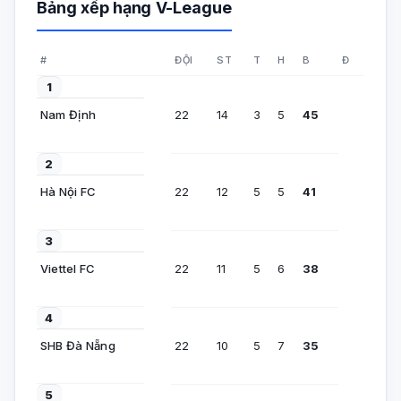
Bảng xếp hạng V-League
#
ĐỘI
ST
T
H
B
Đ
1
Nam Định
22
14
3
5
45
2
Hà Nội FC
22
12
5
5
41
3
Viettel FC
22
11
5
6
38
4
SHB Đà Nẵng
22
10
5
7
35
5