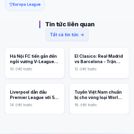
Europa League
Tin tức liên quan
Tất cả tin tức →
Hà Nội FC tiến gần đến
El Clasico: Real Madrid
ngôi vương V-League
vs Barcelona - Trận
2026
cầu siêu kinh điển
10 小时 trước
12 小时 trước
Liverpool dẫn đầu
Tuyển Việt Nam chuẩn
Premier League với 5
bị cho vòng loại World
điểm cách biệt
Cup 2026
14 小时 trước
16 小时 trước