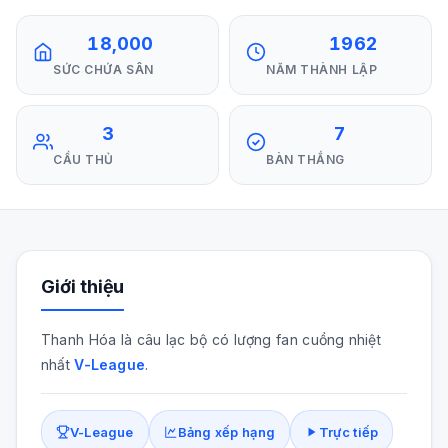
18,000
1962
SỨC CHỨA SÂN
NĂM THÀNH LẬP
3
7
CẦU THỦ
BÀN THẮNG
Giới thiệu
Thanh Hóa là câu lạc bộ có lượng fan cuồng nhiệt
nhất
V-League
.
V-League
Bảng xếp hạng
Trực tiếp