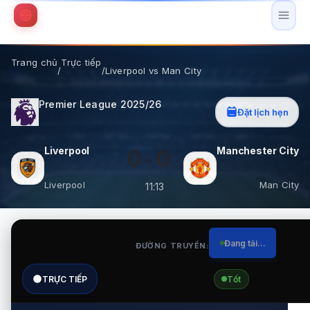
Trang chủ
Trực tiếp
/
/
Liverpool vs Man City
Premier League 2025/26
Đặt lịch hẹn
Liverpool vs Manchester City —
Liverpool
Manchester City
0
-
0
Liverpool
Man City
11:13
Đang tải...
ĐƯỜNG TRUYỀN:
TRỰC TIẾP
Tốt