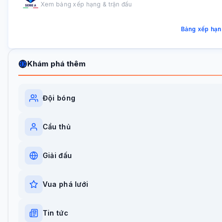
Xem bảng xếp hạng & trận đấu
Bảng xếp hạn
Khám phá thêm
Đội bóng
Cầu thủ
Giải đấu
Vua phá lưới
Tin tức