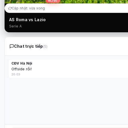
AS Roma
? — ?
Lazio
LIVE
Cập nhật:
vừa xong
AS Roma vs Lazio
Serie A
Chat trực tiếp
(5)
CĐV Hà Nội
Offside rồi!
20:03