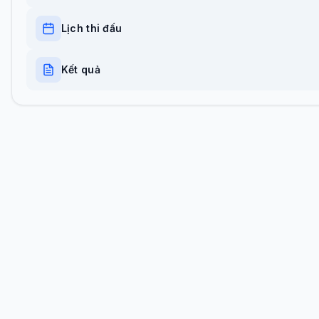
Lịch thi đấu
Kết quả