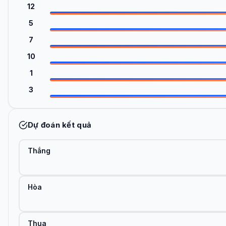
12
5
7
10
1
3
Dự đoán kết quả
Thắng
Hòa
Thua