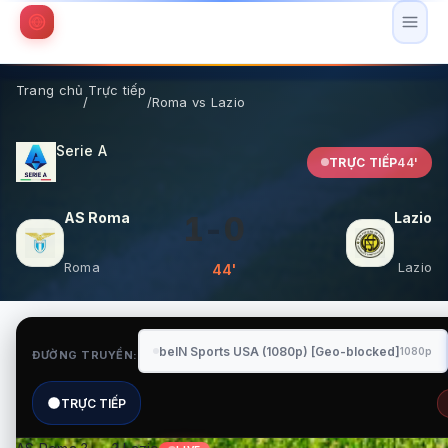
Trang chủ
Trực tiếp
/
/
Roma vs Lazio
Serie A
TRỰC TIẾP
44'
AS Roma vs Lazio — Serie A trự
AS Roma
Lazio
1
-
0
Roma
Lazio
44'
beIN Sports USA (1080p) [Geo-blocked]
1080p
ĐƯỜNG TRUYỀN:
TRỰC TIẾP