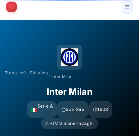
Trang chủ
Đội bóng
Inter Milan
Inter Milan
Serie A
San Siro
1908
HLV Simone Inzaghi