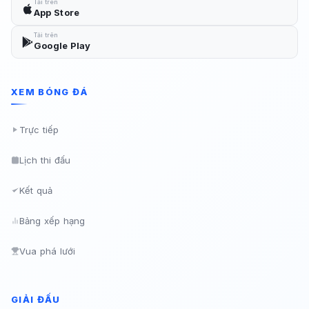
Tải trên
App Store
Tải trên
Google Play
XEM BÓNG ĐÁ
Trực tiếp
Lịch thi đấu
Kết quả
Bảng xếp hạng
Vua phá lưới
GIẢI ĐẤU