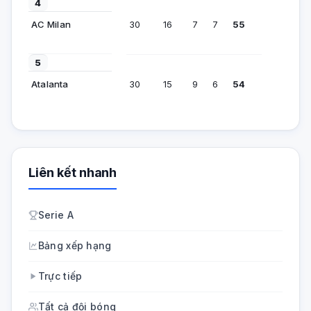
4
AC Milan
30
16
7
7
55
5
Atalanta
30
15
9
6
54
Liên kết nhanh
Serie A
Bảng xếp hạng
Trực tiếp
Tất cả đội bóng