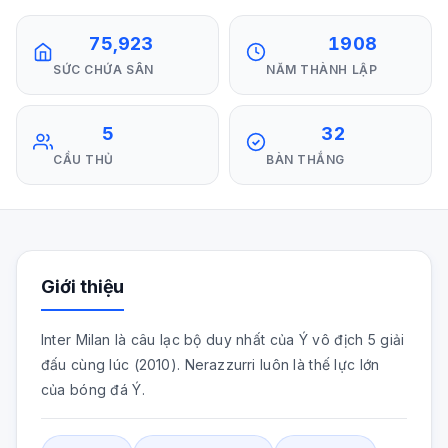
75,923
1908
SỨC CHỨA SÂN
NĂM THÀNH LẬP
5
32
CẦU THỦ
BÀN THẮNG
Giới thiệu
Inter Milan là câu lạc bộ duy nhất của Ý vô địch 5 giải
đấu cùng lúc (2010). Nerazzurri luôn là thế lực lớn
của bóng đá Ý.