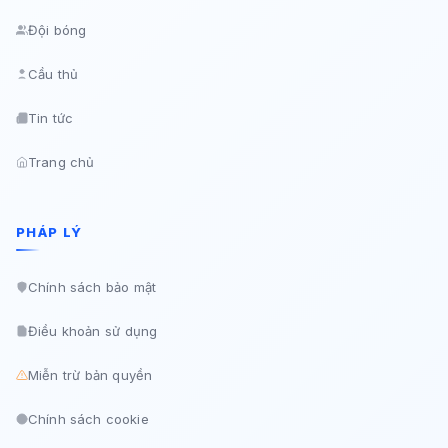
Đội bóng
Cầu thủ
Tin tức
Trang chủ
PHÁP LÝ
Chính sách bảo mật
Điều khoản sử dụng
Miễn trừ bản quyền
Chính sách cookie