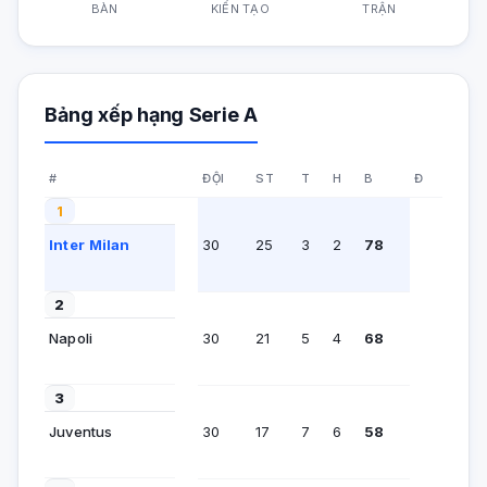
BÀN
KIẾN TẠO
TRẬN
Bảng xếp hạng Serie A
#
ĐỘI
ST
T
H
B
Đ
1
Inter Milan
30
25
3
2
78
2
Napoli
30
21
5
4
68
3
Juventus
30
17
7
6
58