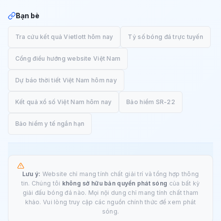
Bạn bè
Tra cứu kết quả Vietlott hôm nay
Tỷ số bóng đá trực tuyến
Cổng điều hướng website Việt Nam
Dự báo thời tiết Việt Nam hôm nay
Kết quả xổ số Việt Nam hôm nay
Bảo hiểm SR-22
Bảo hiểm y tế ngắn hạn
Lưu ý:
Website chỉ mang tính chất giải trí và tổng hợp thông
tin. Chúng tôi
không sở hữu bản quyền phát sóng
của bất kỳ
giải đấu bóng đá nào. Mọi nội dung chỉ mang tính chất tham
khảo. Vui lòng truy cập các nguồn chính thức để xem phát
sóng.