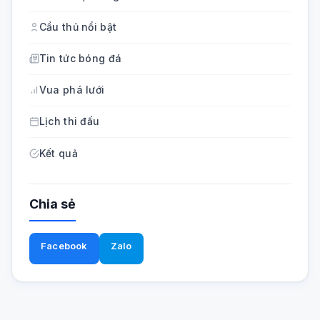
Cầu thủ nổi bật
Tin tức bóng đá
Vua phá lưới
Lịch thi đấu
Kết quả
Chia sẻ
Facebook
Zalo