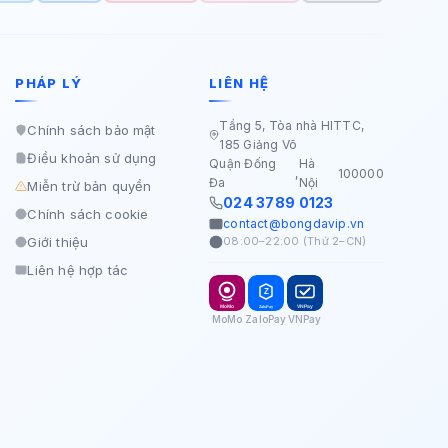
PHÁP LÝ
LIÊN HỆ
Tầng 5, Tòa nhà HITTC,
Chính sách bảo mật
185 Giảng Võ
Điều khoản sử dụng
Quận Đống
Hà
,
100000
Đa
Nội
Miễn trừ bản quyền
024 3789 0123
Chính sách cookie
contact@bongdavip.vn
Giới thiệu
08:00–22:00 (Thứ 2–CN)
Liên hệ hợp tác
MoMo
ZaloPay
VNPay