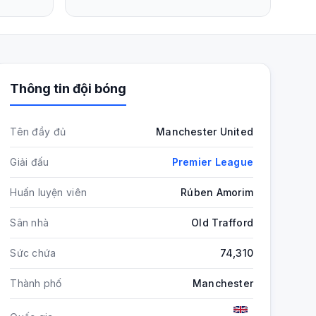
Thông tin đội bóng
Tên đầy đủ
Manchester United
Giải đấu
Premier League
Huấn luyện viên
Rúben Amorim
Sân nhà
Old Trafford
Sức chứa
74,310
Thành phố
Manchester