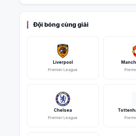
Đội bóng cùng giải
Liverpool
Manche
Premier League
Premi
Chelsea
Tottenh
Premier League
Premi