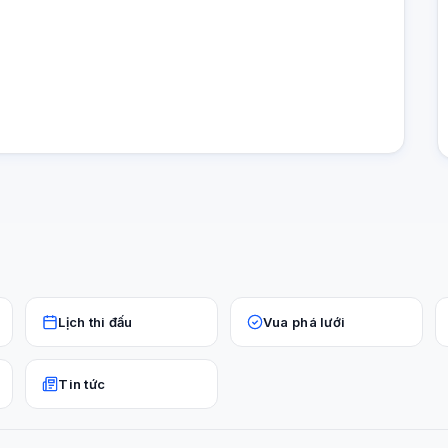
Lịch thi đấu
Vua phá lưới
Tin tức