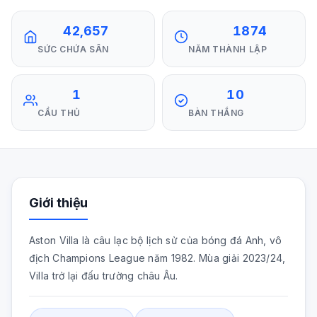
42,657
1874
SỨC CHỨA SÂN
NĂM THÀNH LẬP
1
10
CẦU THỦ
BÀN THẮNG
Giới thiệu
Aston Villa là câu lạc bộ lịch sử của bóng đá Anh, vô
địch Champions League năm 1982. Mùa giải 2023/24,
Villa trở lại đấu trường châu Âu.