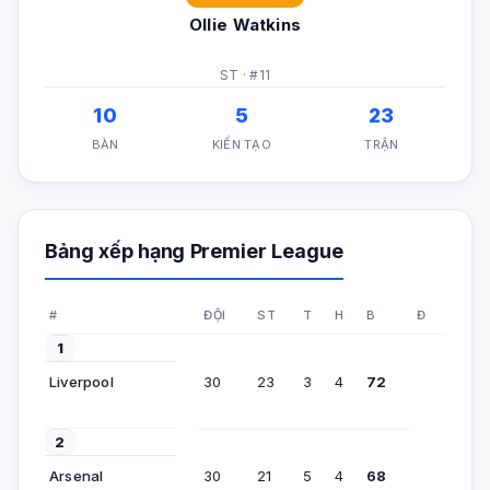
Ollie Watkins
ST · #11
10
5
23
BÀN
KIẾN TẠO
TRẬN
Bảng xếp hạng Premier League
#
ĐỘI
ST
T
H
B
Đ
1
Liverpool
30
23
3
4
72
2
Arsenal
30
21
5
4
68