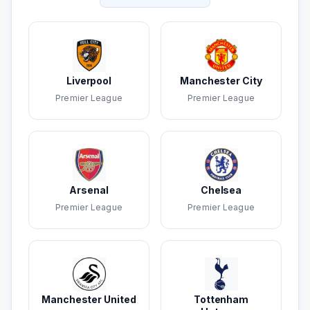
Liverpool
Manchester City
Premier League
Premier League
Arsenal
Chelsea
Premier League
Premier League
Manchester United
Tottenham