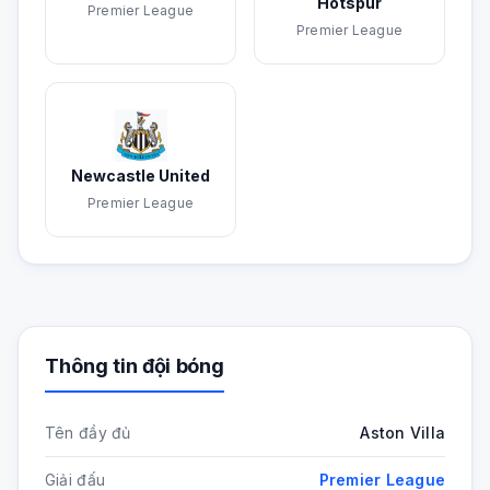
Hotspur
Premier League
Premier League
Newcastle United
Premier League
Thông tin đội bóng
Tên đầy đủ
Aston Villa
Giải đấu
Premier League