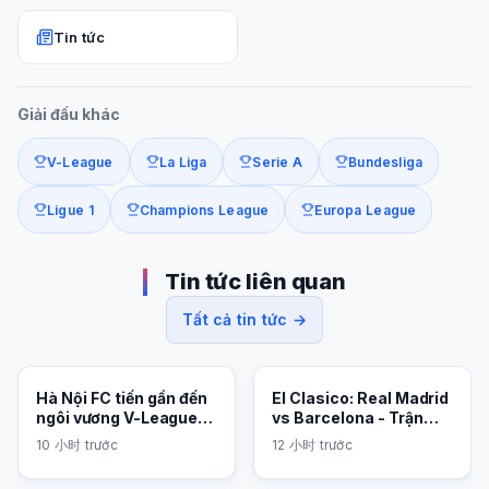
Tin tức
Giải đấu khác
V-League
La Liga
Serie A
Bundesliga
Ligue 1
Champions League
Europa League
Tin tức liên quan
Tất cả tin tức →
Hà Nội FC tiến gần đến
El Clasico: Real Madrid
ngôi vương V-League
vs Barcelona - Trận
2026
cầu siêu kinh điển
10 小时 trước
12 小时 trước