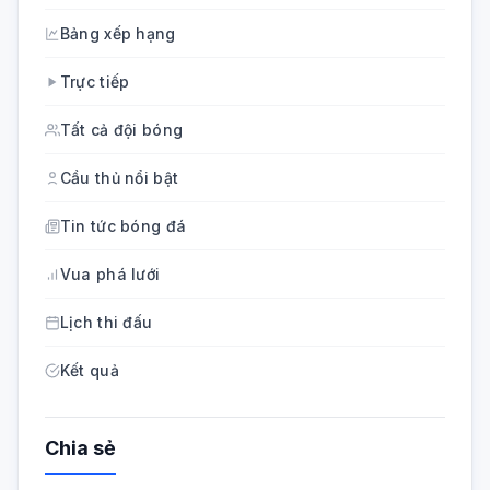
Bảng xếp hạng
Trực tiếp
Tất cả đội bóng
Cầu thủ nổi bật
Tin tức bóng đá
Vua phá lưới
Lịch thi đấu
Kết quả
Chia sẻ