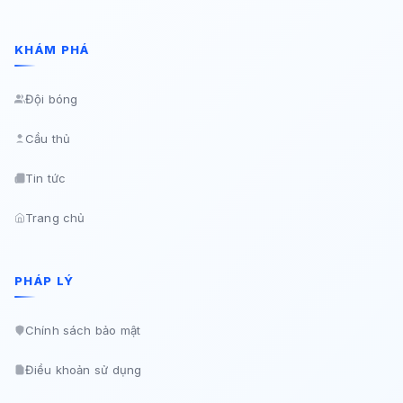
KHÁM PHÁ
Đội bóng
Cầu thủ
Tin tức
Trang chủ
PHÁP LÝ
Chính sách bảo mật
Điều khoản sử dụng