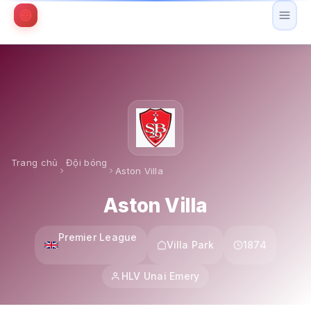
Trang chủ
Đội bóng
Aston Villa
Aston Villa
Premier League
Villa Park
1874
HLV Unai Emery