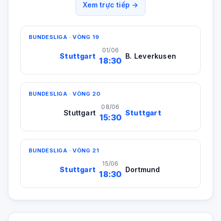
Xem trực tiếp →
BUNDESLIGA · VÒNG 19
01/06
Stuttgart
B. Leverkusen
18:30
BUNDESLIGA · VÒNG 20
08/06
Stuttgart
Stuttgart
15:30
BUNDESLIGA · VÒNG 21
15/06
Stuttgart
Dortmund
18:30