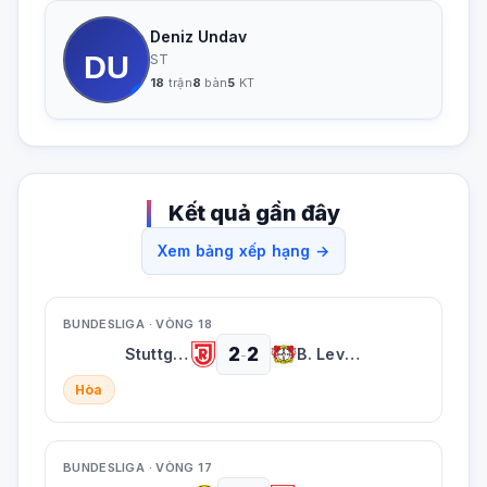
Deniz Undav
DU
ST
18
trận
8
bàn
5
KT
26
Kết quả gần đây
Xem bảng xếp hạng →
BUNDESLIGA · VÒNG 18
2
2
Stuttgart
B. Leverkusen
-
Hòa
BUNDESLIGA · VÒNG 17