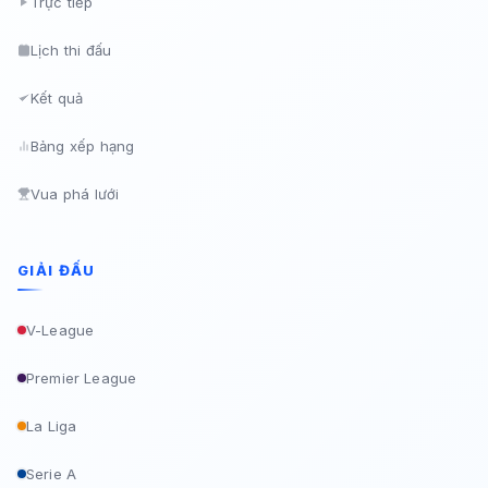
Trực tiếp
Lịch thi đấu
Kết quả
Bảng xếp hạng
Vua phá lưới
GIẢI ĐẤU
V-League
Premier League
La Liga
Serie A