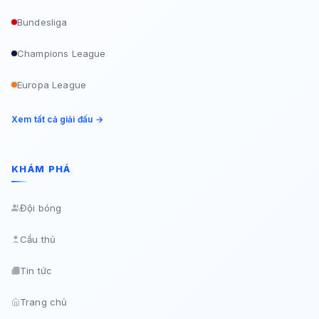
Bundesliga
Champions League
Europa League
Xem tất cả giải đấu →
KHÁM PHÁ
Đội bóng
Cầu thủ
Tin tức
Trang chủ