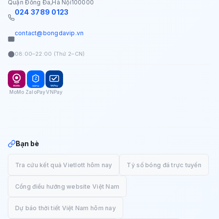
Quận Đống Đa
,
Hà Nội
100000
024 3789 0123
contact@bongdavip.vn
08:00–22:00 (Thứ 2–CN)
MoMo
ZaloPay
VNPay
Bạn bè
Tra cứu kết quả Vietlott hôm nay
Tỷ số bóng đá trực tuyến
Cổng điều hướng website Việt Nam
Dự báo thời tiết Việt Nam hôm nay