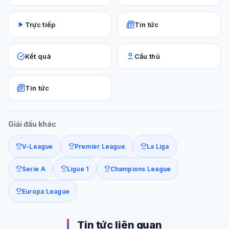
Trực tiếp
Tin tức
Kết quả
Cầu thủ
Tin tức
Giải đấu khác
V-League
Premier League
La Liga
Serie A
Ligue 1
Champions League
Europa League
Tin tức liên quan