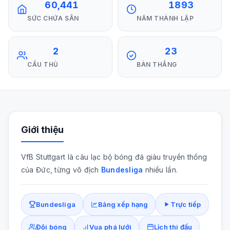
60,441
1893
SỨC CHỨA SÂN
NĂM THÀNH LẬP
2
23
CẦU THỦ
BÀN THẮNG
Giới thiệu
VfB Stuttgart là câu lạc bộ bóng đá giàu truyền thống
của Đức, từng vô địch
Bundesliga
nhiều lần.
Bundesliga
Bảng xếp hạng
Trực tiếp
Đội bóng
Vua phá lưới
Lịch thi đấu