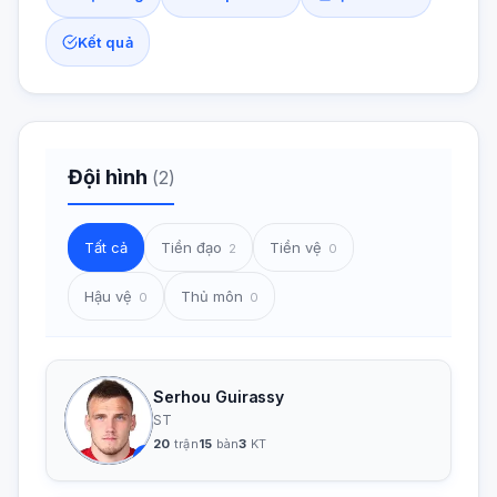
Kết quả
Đội hình
(2)
Tất cả
Tiền đạo
Tiền vệ
2
0
Hậu vệ
Thủ môn
0
0
Serhou Guirassy
ST
20
trận
15
bàn
3
KT
9