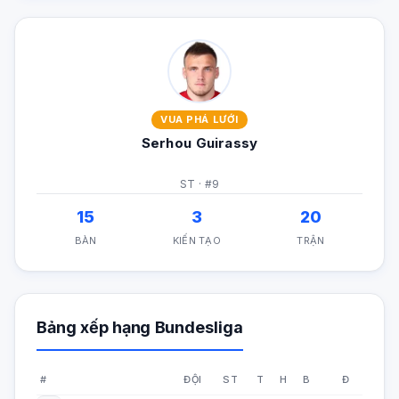
VUA PHÁ LƯỚI
Serhou Guirassy
ST · #9
15
3
20
BÀN
KIẾN TẠO
TRẬN
Bảng xếp hạng Bundesliga
#
ĐỘI
ST
T
H
B
Đ