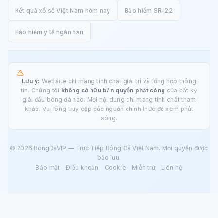
Kết quả xổ số Việt Nam hôm nay
Bảo hiểm SR-22
Bảo hiểm y tế ngắn hạn
Lưu ý:
Website chỉ mang tính chất giải trí và tổng hợp thông
tin. Chúng tôi
không sở hữu bản quyền phát sóng
của bất kỳ
giải đấu bóng đá nào. Mọi nội dung chỉ mang tính chất tham
khảo. Vui lòng truy cập các nguồn chính thức để xem phát
sóng.
© 2026 BongDaVIP — Trực Tiếp Bóng Đá Việt Nam. Mọi quyền được
bảo lưu.
Bảo mật
Điều khoản
Cookie
Miễn trừ
Liên hệ