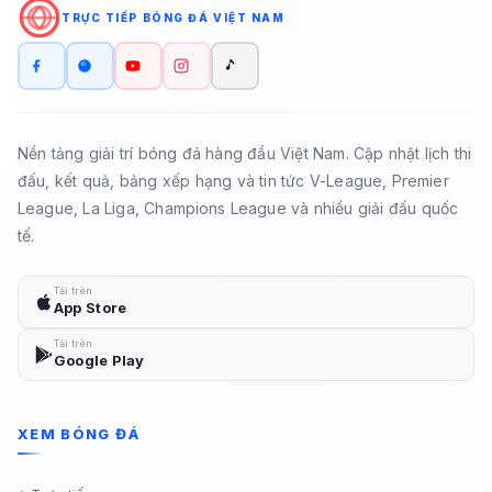
TRỰC TIẾP BÓNG ĐÁ VIỆT NAM
Nền tảng giải trí bóng đá hàng đầu Việt Nam. Cập nhật lịch thi
đấu, kết quả, bảng xếp hạng và tin tức V-League, Premier
League, La Liga, Champions League và nhiều giải đấu quốc
tế.
Tải trên
App Store
Tải trên
Google Play
XEM BÓNG ĐÁ