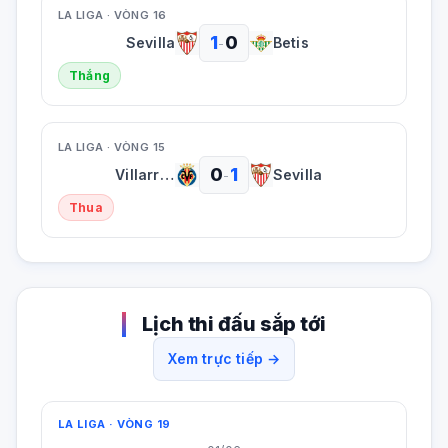
LA LIGA · VÒNG 16
1
0
Sevilla
Betis
-
Thắng
LA LIGA · VÒNG 15
0
1
Villarreal
Sevilla
-
Thua
Lịch thi đấu sắp tới
Xem trực tiếp →
LA LIGA · VÒNG 19