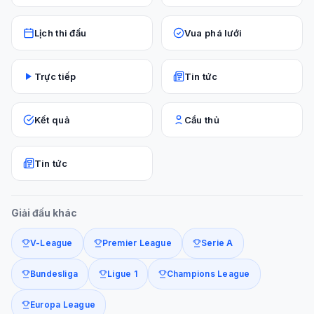
Lịch thi đấu
Vua phá lưới
Trực tiếp
Tin tức
Kết quả
Cầu thủ
Tin tức
Giải đấu khác
V-League
Premier League
Serie A
Bundesliga
Ligue 1
Champions League
Europa League