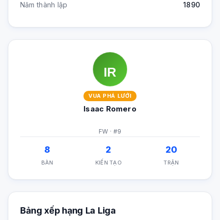
Năm thành lập
1890
IR
VUA PHÁ LƯỚI
Isaac Romero
FW · #9
8
2
20
BÀN
KIẾN TẠO
TRẬN
Bảng xếp hạng La Liga