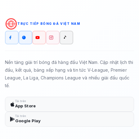
TRỰC TIẾP BÓNG ĐÁ VIỆT NAM
Nền tảng giải trí bóng đá hàng đầu Việt Nam. Cập nhật lịch thi
đấu, kết quả, bảng xếp hạng và tin tức V-League, Premier
League, La Liga, Champions League và nhiều giải đấu quốc
tế.
Tải trên
App Store
Tải trên
Google Play