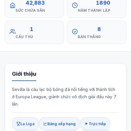
42,883
1890
SỨC CHỨA SÂN
NĂM THÀNH LẬP
1
8
CẦU THỦ
BÀN THẮNG
Giới thiệu
Sevilla là câu lạc bộ bóng đá nổi tiếng với thành tích
ở Europa League, giành chức vô địch giải đấu này 7
lần.
La Liga
Bảng xếp hạng
Trực tiếp