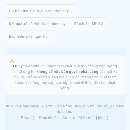
Dự báo thời tiết Việt Nam hôm nay
Kết quả xổ số Việt Nam hôm nay
Bảo hiểm SR-22
Bảo hiểm y tế ngắn hạn
Lưu ý:
Website chỉ mang tính chất giải trí và tổng hợp thông
tin. Chúng tôi
không sở hữu bản quyền phát sóng
của bất kỳ
giải đấu bóng đá nào. Mọi nội dung chỉ mang tính chất tham
khảo. Vui lòng truy cập các nguồn chính thức để xem phát
sóng.
© 2026 BongDaVIP — Trực Tiếp Bóng Đá Việt Nam. Mọi quyền được
bảo lưu.
Bảo mật
Điều khoản
Cookie
Miễn trừ
Liên hệ